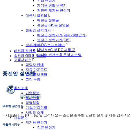
전압 변성기
계기용 변압 변류기
저전력 계기용 변성기
에폭시 절연물
배전급 절연물
송전급 GIS용 절연물
친환경 전력기기
배전급 전력기기(개폐기/변압기)
송전급 전력기기(GIS)
전자/제어/DC/소프트웨어
MV/LV AC 및 DC 제품 군
배전급 절연물
디지털 변전소용 운영 시스템
송전급 GIS용 절연물
고객서비스
담당자 안내
자료 다운로드
중전압 절연체
알림/홍보센터
고객 문의
회사소개
기업정보
회사연혁
경영철학
우수한 절연성능
기술/인증현황
사업장 소개
국제표준(IEC, IEEE 등) 및 고객사 요구 조건을 준수한 안전한 설계 및 제품 검사 
사업분야
계기용 변성기
탁월한 내구성
전류 변성기