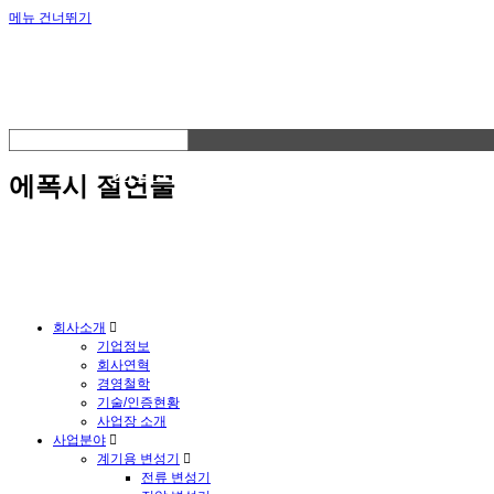
메뉴 건너뛰기
회사소개
사업분야
에폭시 절연물
고객서비스
회사소개
기업정보
회사연혁
경영철학
기술/인증현황
사업장 소개
사업분야
계기용 변성기
전류 변성기