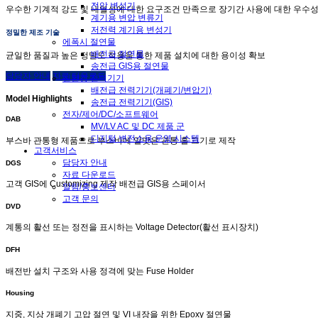
전압 변성기
우수한 기계적 강도 및 내열성에 대한 요구조건 만족으로 장기간 사용에 대한 우수
계기용 변압 변류기
저전력 계기용 변성기
정밀한 제조 기술
에폭시 절연물
배전급 절연물
균일한 품질과 높은 정밀도 적용을 통한 제품 설치에 대한 용이성 확보
송전급 GIS용 절연물
담당자 안내
자료 다운로드
친환경 전력기기
배전급 전력기기(개폐기/변압기)
Model Highlights
송전급 전력기기(GIS)
전자/제어/DC/소프트웨어
DAB
MV/LV AC 및 DC 제품 군
디지털 변전소용 운영 시스템
부스바 관통형 제품으로 부스바에 알맞은 관통 홀 크기로 제작
고객서비스
담당자 안내
DGS
자료 다운로드
고객 GIS에 Customizing 제작 배전급 GIS용 스페이서
알림/홍보센터
고객 문의
DVD
계통의 활선 또는 정전을 표시하는 Voltage Detector(활선 표시장치)
DFH
배전반 설치 구조와 사용 정격에 맞는 Fuse Holder
Housing
지중, 지상 개폐기 고압 절연 및 VI 내장을 위한 Epoxy 절연물